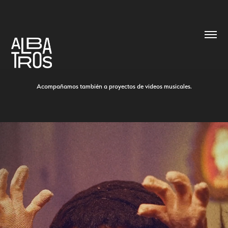
Acompañamos también a proyectos de videos musicales.